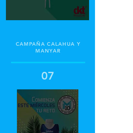
CAMPAÑA CALAHUA Y
MANYAR
07