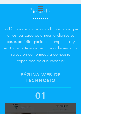
Portafolio
Podríamos decir que todos los servicios que
hemos realizado para nuestro clientes son
casos de éxito gracias al compromiso y
resultados obtenidos pero mejor hicimos una
selección como muestra de nuestra
capacidad de alto impacto:
PÁGINA WEB DE
TECHNOBIO
01