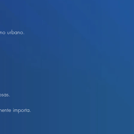
rno urbano.
osas.
ente importa.