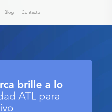
Blog
Contacto
ca brille a lo
idad ATL para
ivo