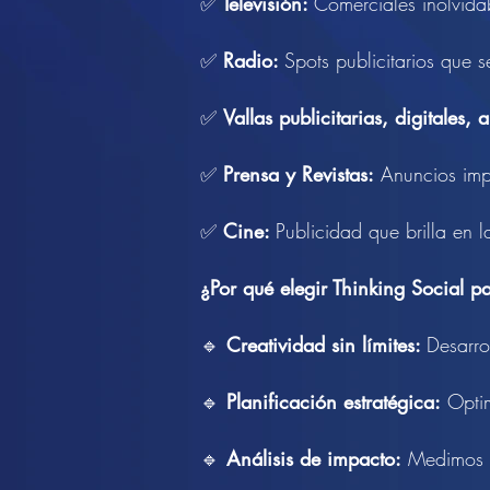
✅
Televisión:
Comerciales inolvid
✅
Radio:
Spots publicitarios que 
✅
Vallas publicitarias, digitales,
✅
Prensa y Revistas:
Anuncios impa
✅
Cine:
Publicidad que brilla en 
¿Por qué elegir Thinking Social pa
🔹
Creatividad sin límites:
Desarro
🔹
Planificación estratégica:
Optim
🔹
Análisis de impacto:
Medimos re