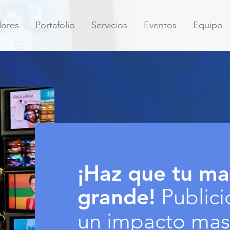
dores
Portafolio
Servicios
Eventos
Equipo
¡Haz que tu mar
grande!
Public
un impacto mas