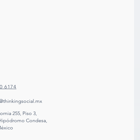
80 6174
@thinkingsocial.mx
ornia 255, Piso 3,
 Hipódromo Condesa,
éxico