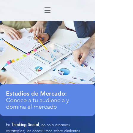
Estudios de Mercado:
Conoce a tu audiencia y
domina el mercado
En
Thinking Social
, no solo creamos
estrategias; las construimos sobre cimientos