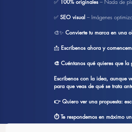
✅
100% originales
– Nada de plan
✅
SEO visual
– Imágenes optimiza
🎨✨
Convierte tu marca en una o
📩
Escríbenos ahora y comencemo
🎨 Cuéntanos qué quieres que la g
Escríbenos con la idea, aunque ve
para que veas de qué se trata ante
👉 Quiero ver una propuesta: esc
⏱️ Te respondemos en máximo un 