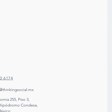
80 6174
@thinkingsocial.mx
ornia 255, Piso 3,
 Hipódromo Condesa,
éxico