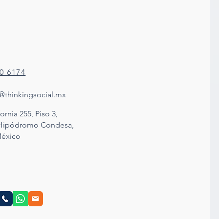
80 6174
@thinkingsocial.mx
ornia 255, Piso 3,
 Hipódromo Condesa,
éxico