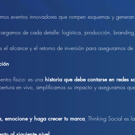
mos eventos innovadores que rompen esquemas y generan
rgamos de cada detalle: logística, producción, branding, 
 el alcance y el retorno de inversión para asegurarnos de 
ción
entro físico: es una
historia que debe contarse en redes so
bertura en vivo, amplificamos su impacto y aseguramos que
a, emocione y haga crecer tu marca
, Thinking Social es 
to al siguiente nivel.