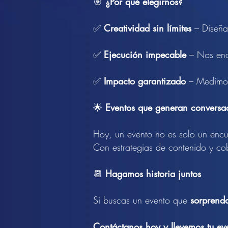
🎯
¿Por qué elegirnos?
✅
Creatividad sin límites
– Diseña
✅
Ejecución impecable
– Nos enca
✅
Impacto garantizado
– Medimos
🌟
Eventos que generan conversa
Hoy, un evento no es solo un encu
Con estrategias de contenido y co
📆
Hagamos historia juntos
Si buscas un evento que
sorprend
Contáctanos hoy y llevemos tu even