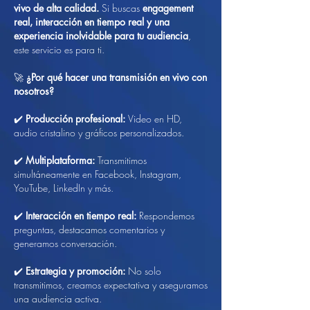
vivo de alta calidad.
Si buscas
engagement
real, interacción en tiempo real y una
experiencia inolvidable para tu audiencia
,
este servicio es para ti.
🚀
¿Por qué hacer una transmisión en vivo con
nosotros?
✔️
Producción profesional:
Video en HD,
audio cristalino y gráficos personalizados.
✔️
Multiplataforma:
Transmitimos
simultáneamente en Facebook, Instagram,
YouTube, LinkedIn y más.
✔️
Interacción en tiempo real:
Respondemos
preguntas, destacamos comentarios y
generamos conversación.
✔️
Estrategia y promoción:
No solo
transmitimos, creamos expectativa y aseguramos
una audiencia activa.