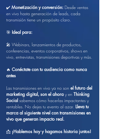
✔️
Monetización y conversión:
Desde ventas
en vivo hasta generación de leads, cada
transmisión tiene un propósito claro.
🎯
Ideal para:
🎤 Webinars, lanzamientos de productos,
conferencias, eventos corporativos, shows en
vivo, entrevistas, transmisiones deportivas y más.
🔥
Conéctate con tu audiencia como nunca
antes
Las transmisiones en vivo ya no son
el futuro del
marketing digital, son el ahora
y en
Thinking
Social
sabemos cómo hacerlas impactantes y
rentables. No dejes tu evento al azar.
Lleva tu
marca al siguiente nivel con transmisiones en
vivo que generan impacto real.
📩
¡Hablemos hoy y hagamos historia juntos!