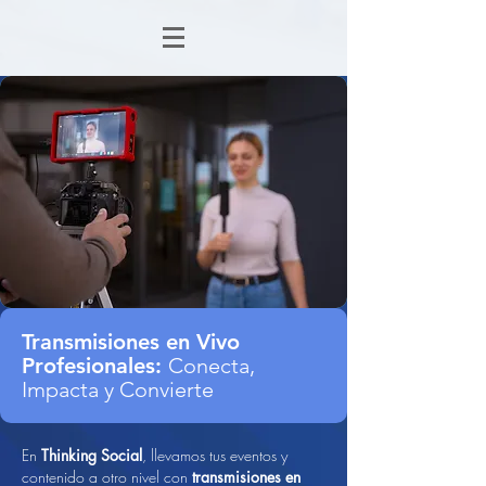
Transmisiones en Vivo
Profesionales:
Conecta,
Impacta y Convierte
En
Thinking Social
, llevamos tus eventos y
contenido a otro nivel con
transmisiones en