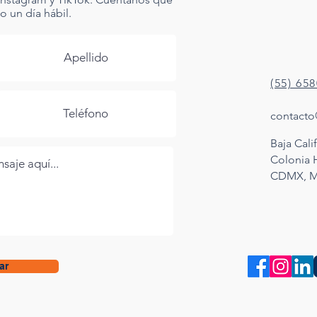
 un día hábil.
(55) 65
contacto
Baja Calif
Colonia
CDMX, M
ar