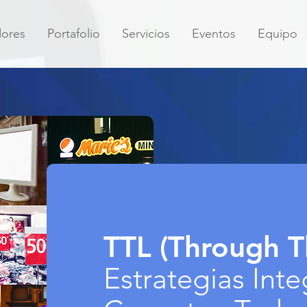
dores
Portafolio
Servicios
Eventos
Equipo
TTL (Through T
Estrategias Int