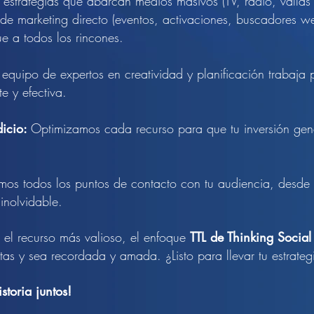
strategias que abarcan medios masivos (TV, radio, vallas pu
 de marketing directo (eventos, activaciones, buscadores we
e a todos los rincones.
equipo de expertos en creatividad y planificación trabaja
 y efectiva.
icio:
Optimizamos cada recurso para que tu inversión gene
os todos los puntos de contacto con tu audiencia, desde lo 
inolvidable.
el recurso más valioso, el enfoque
TTL de Thinking Social
as y sea recordada y amada. ¿Listo para llevar tu estrategi
toria juntos!