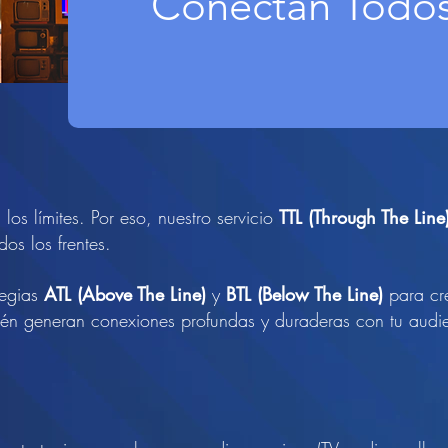
Conectan Todos
los límites. Por eso, nuestro servicio
TTL (Through The Line
os los frentes.
tegias
ATL (Above The Line)
y
BTL (Below The Line)
para c
ién generan conexiones profundas y duraderas con tu audi