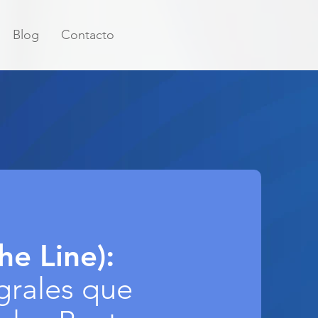
Blog
Contacto
he Line):
egrales que