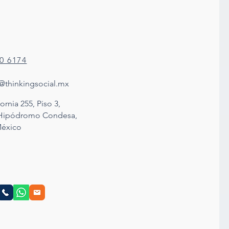
80 6174
@thinkingsocial.mx
ornia 255, Piso 3,
 Hipódromo Condesa,
éxico