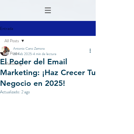
Entrada
All Posts
Antonio Cano Zamora
All Posts
20 feb 2025
4 min de lectura
El Poder del Email
Marketing
Marketing: ¡Haz Crecer Tu
Negocio en 2025!
Actualizado:
2 ago