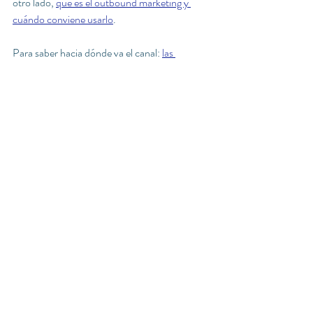
otro lado, 
qué es el outbound marketing y 
cuándo conviene usarlo
.
Para saber hacia dónde va el canal: 
las 
tendencias de marketing digital más 
disruptivas
.
Y un caso de industria donde cada mensaje 
está regulado: 
marketing farmacéutico
.
agencia de marketing
Agencia de Marketing Digital
#MarketingDigital
#EstrategiaDigital
#EstrategiaSEO
Audiencia
#EmailMarketing
#Negocios2025
#Automatización
#VentasOnline
#ROI
#Clientes
#Publicidad
#Tendencias
Marketing