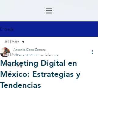
Entrada
All Posts
Antonio Cano Zamora
All Posts
30 ene 2025
3 min de lectura
Marketing Digital en
Marketing
México: Estrategias y
Tendencias