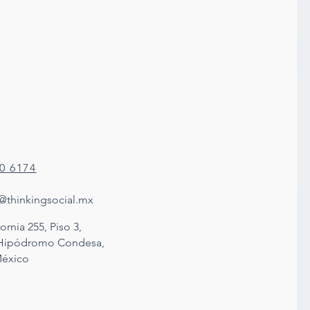
80 6174
@thinkingsocial.mx
ornia 255, Piso 3,
 Hipódromo Condesa,
éxico