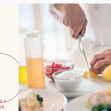
E
S Y
OS