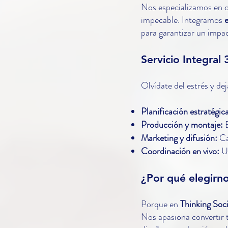
Nos especializamos en c
impecable. Integramos
e
para garantizar un impac
Servicio Integral 
Olvídate del estrés y de
Planificación estratégic
Producción y montaje:
Marketing y difusión:
Ca
Coordinación en vivo:
Un
¿Por qué elegirn
Porque en
Thinking Soci
Nos apasiona convertir t