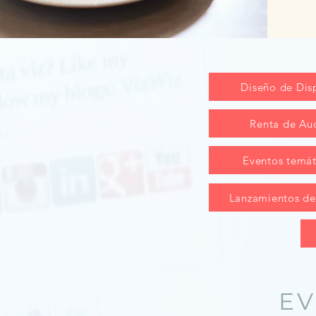
Diseño de Dis
Renta de Au
Eventos temát
Lanzamientos d
EV