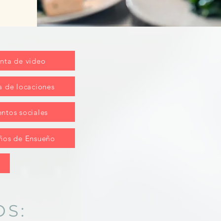
nta de video
a de locaciones
ntos sociales
ños de Ensueño
OS: