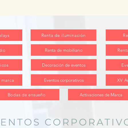
plays
Renta de iluminación
Re
dio
Renta de mobiliario
Rent
icos
Decoración de eventos
Eve
e marca
Eventos corporativos
XV A
Bodas de ensueño
Activaciones de Marca
ENTOS CORPORATIV