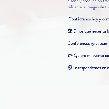
diseño y producción tra
refuerce la imagen de t
¡Contáctanos hoy y com
🏆 Dinos qué necesita l
Conferencia, gala, team 
👉 Quiero mi evento cor
⏱️ Te respondemos en m